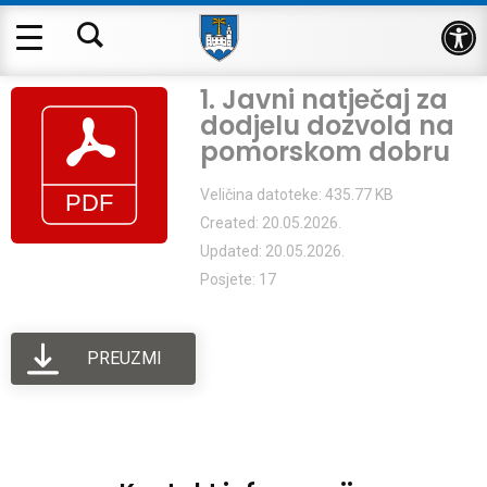
Op
1. Javni natječaj za
dodjelu dozvola na
pomorskom dobru
Veličina datoteke: 435.77 KB
Created: 20.05.2026.
Updated: 20.05.2026.
Posjete: 17
PREUZMI