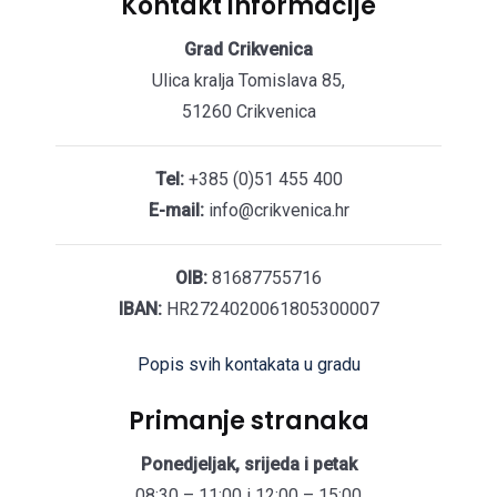
Kontakt informacije
Grad Crikvenica
Ulica kralja Tomislava 85,
51260 Crikvenica
Tel:
+385 (0)51 455 400
E-mail:
info@crikvenica.hr
OIB:
81687755716
IBAN:
HR2724020061805300007
Popis svih kontakata u gradu
Primanje stranaka
Ponedjeljak, srijeda i petak
08:30 – 11:00 i 12:00 – 15:00