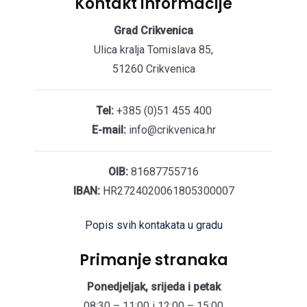
Kontakt informacije
Grad Crikvenica
Ulica kralja Tomislava 85,
51260 Crikvenica
Tel:
+385 (0)51 455 400
E-mail:
info@crikvenica.hr
OIB:
81687755716
IBAN:
HR2724020061805300007
Popis svih kontakata u gradu
Primanje stranaka
Ponedjeljak, srijeda i petak
08:30 – 11:00 i 12:00 – 15:00