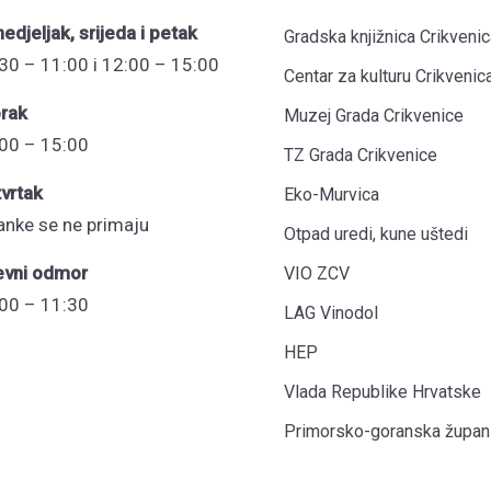
edjeljak, srijeda i petak
Gradska knjižnica Crikvenic
30 – 11:00 i 12:00 – 15:00
Centar za kulturu Crikvenic
rak
Muzej Grada Crikvenice
00 – 15:00
TZ Grada Crikvenice
vrtak
Eko-Murvica
anke se ne primaju
Otpad uredi, kune uštedi
evni odmor
VIO ZCV
00 – 11:30
LAG Vinodol
HEP
Vlada Republike Hrvatske
Primorsko-goranska župani