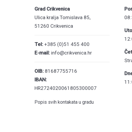
Grad Crikvenica
Pon
Ulica kralja Tomislava 85,
08:
51260 Crikvenica
Uto
12:
Tel:
+385 (0)51 455 400
Čet
E-mail:
info@crikvenica.hr
Str
OIB:
81687755716
Dn
IBAN:
11:
HR2724020061805300007
Popis svih kontakata u gradu