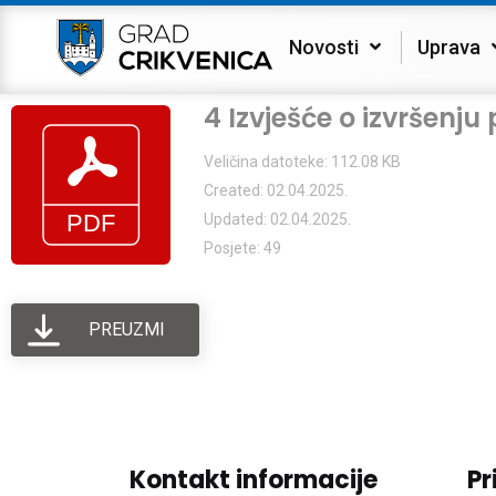
Novosti
Uprava
4 Izvješće o izvršen
Veličina datoteke: 112.08 KB
Created: 02.04.2025.
Updated: 02.04.2025.
Posjete: 49
PREUZMI
Kontakt informacije
Pr