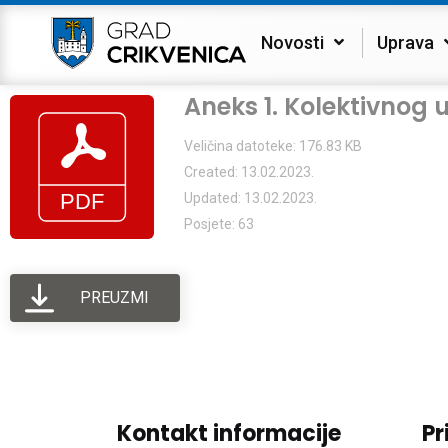
Novosti
Uprava
Aneks 1. Kolektivnog 
Veličina datoteke: 176.83 KB
Created: 13.02.2023.
Updated: 13.02.2023.
Posjete: 63
PREUZMI
Kontakt informacije
Pr