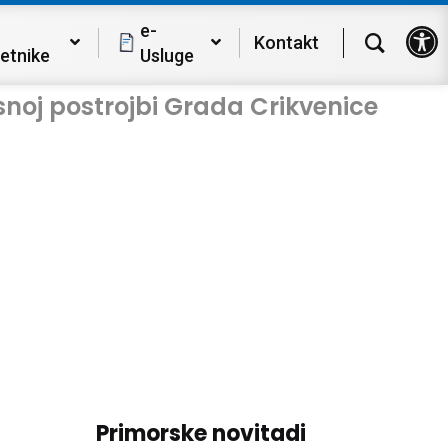
Op
e-
Kontakt
etnike
Usluge
snoj postrojbi Grada Crikvenice
Primorske novitadi