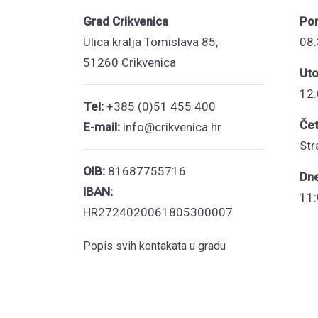
Grad Crikvenica
Pon
Ulica kralja Tomislava 85,
08:
51260 Crikvenica
Uto
12:
Tel:
+385 (0)51 455 400
Čet
E-mail:
info@crikvenica.hr
Str
OIB:
81687755716
Dn
IBAN:
11:
HR2724020061805300007
Popis svih kontakata u gradu