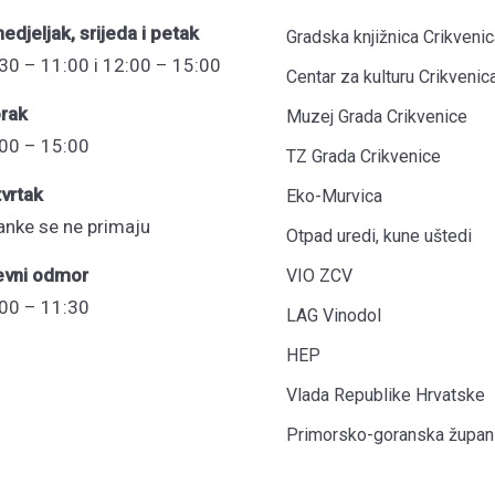
edjeljak, srijeda i petak
Gradska knjižnica Crikvenic
30 – 11:00 i 12:00 – 15:00
Centar za kulturu Crikvenic
rak
Muzej Grada Crikvenice
00 – 15:00
TZ Grada Crikvenice
vrtak
Eko-Murvica
anke se ne primaju
Otpad uredi, kune uštedi
evni odmor
VIO ZCV
00 – 11:30
LAG Vinodol
HEP
Vlada Republike Hrvatske
Primorsko-goranska župani