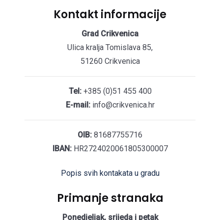
Kontakt informacije
Grad Crikvenica
Ulica kralja Tomislava 85,
51260 Crikvenica
Tel:
+385 (0)51 455 400
E-mail:
info@crikvenica.hr
OIB:
81687755716
IBAN:
HR2724020061805300007
Popis svih kontakata u gradu
Primanje stranaka
Ponedjeljak, srijeda i petak