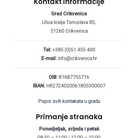
Kontakt informacije
Grad Crikvenica
Ulica kralja Tomislava 85,
51260 Crikvenica
Tel:
+385 (0)51 455 400
E-mail:
info@crikvenica.hr
OIB:
81687755716
IBAN:
HR2724020061805300007
Popis svih kontakata u gradu
Primanje stranaka
Ponedjeljak, srijeda i petak
08:30 – 11:00 i 12:00 – 15:00