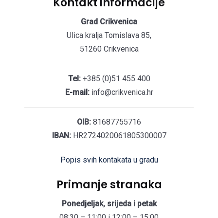
Kontakt informacije
Grad Crikvenica
Ulica kralja Tomislava 85,
51260 Crikvenica
Tel:
+385 (0)51 455 400
E-mail:
info@crikvenica.hr
OIB:
81687755716
IBAN:
HR2724020061805300007
Popis svih kontakata u gradu
Primanje stranaka
Ponedjeljak, srijeda i petak
08:30 – 11:00 i 12:00 – 15:00