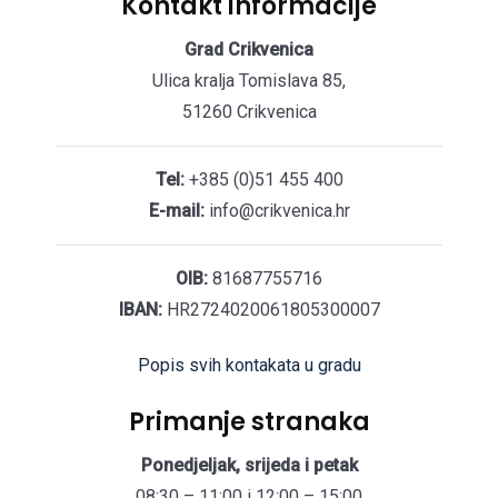
Kontakt informacije
Grad Crikvenica
Ulica kralja Tomislava 85,
51260 Crikvenica
Tel:
+385 (0)51 455 400
E-mail:
info@crikvenica.hr
OIB:
81687755716
IBAN:
HR2724020061805300007
Popis svih kontakata u gradu
Primanje stranaka
Ponedjeljak, srijeda i petak
08:30 – 11:00 i 12:00 – 15:00