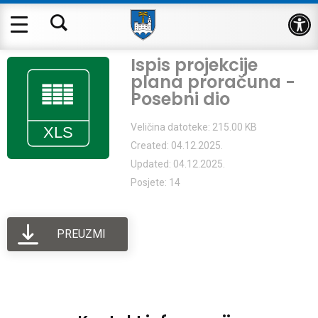
Op
Ispis projekcije
plana proračuna -
Posebni dio
Veličina datoteke: 215.00 KB
Created: 04.12.2025.
Updated: 04.12.2025.
Posjete: 14
PREUZMI