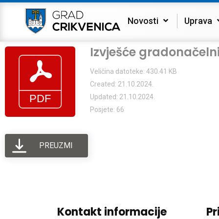
Novosti
Uprava
Izvješće gradonačeln
Veličina datoteke: 430.41 KB
Created: 21.10.2024.
Updated: 21.10.2024.
Posjete: 66
PREUZMI
Kontakt informacije
Pr