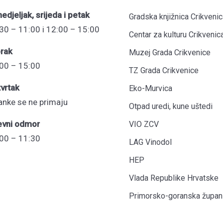
edjeljak, srijeda i petak
Gradska knjižnica Crikvenic
30 – 11:00 i 12:00 – 15:00
Centar za kulturu Crikvenic
rak
Muzej Grada Crikvenice
00 – 15:00
TZ Grada Crikvenice
vrtak
Eko-Murvica
anke se ne primaju
Otpad uredi, kune uštedi
evni odmor
VIO ZCV
00 – 11:30
LAG Vinodol
HEP
Vlada Republike Hrvatske
Primorsko-goranska župani