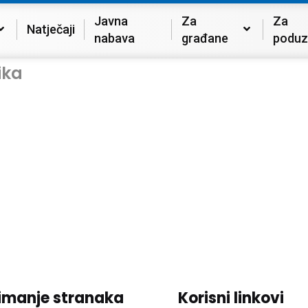
Javna
Za
Za
Natječaji
nabava
građane
poduz
ika
imanje stranaka
Korisni linkovi