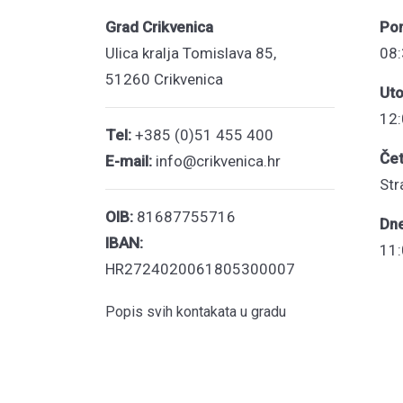
Grad Crikvenica
Pon
Ulica kralja Tomislava 85,
08:
51260 Crikvenica
Uto
12:
Tel:
+385 (0)51 455 400
Čet
E-mail:
info@crikvenica.hr
Str
OIB:
81687755716
Dn
IBAN:
11:
HR2724020061805300007
Popis svih kontakata u gradu