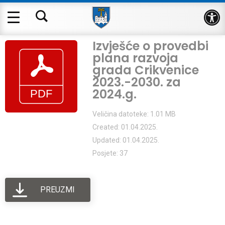
Op
Izvješće o provedbi
plana razvoja
grada Crikvenice
2023.-2030. za
2024.g.
Veličina datoteke: 1.01 MB
Created: 01.04.2025.
Updated: 01.04.2025.
Posjete: 37
PREUZMI