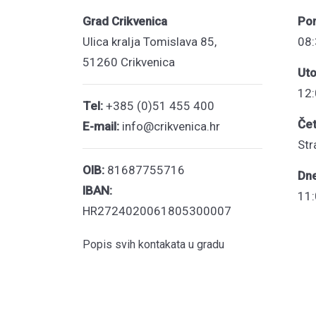
Grad Crikvenica
Pon
Ulica kralja Tomislava 85,
08:
51260 Crikvenica
Uto
12:
Tel:
+385 (0)51 455 400
Čet
E-mail:
info@crikvenica.hr
Str
OIB:
81687755716
Dn
IBAN:
11:
HR2724020061805300007
Popis svih kontakata u gradu