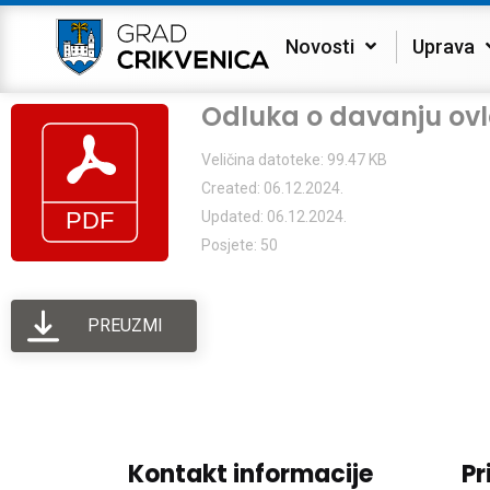
Novosti
Uprava
Odluka o davanju ovl
Veličina datoteke: 99.47 KB
Created: 06.12.2024.
Updated: 06.12.2024.
Posjete: 50
PREUZMI
Kontakt informacije
Pr