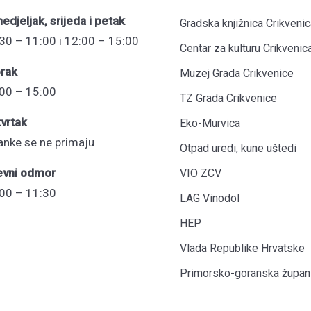
edjeljak, srijeda i petak
Gradska knjižnica Crikvenic
30 – 11:00 i 12:00 – 15:00
Centar za kulturu Crikvenic
rak
Muzej Grada Crikvenice
00 – 15:00
TZ Grada Crikvenice
vrtak
Eko-Murvica
anke se ne primaju
Otpad uredi, kune uštedi
evni odmor
VIO ZCV
00 – 11:30
LAG Vinodol
HEP
Vlada Republike Hrvatske
Primorsko-goranska župani