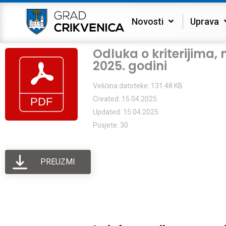
Novosti
Uprava
Odluka o kriterijima,
2025. godini
Veličina datoteke: 131.48 KB
Created: 15.04.2025.
Updated: 15.04.2025.
Posjete: 30
PREUZMI