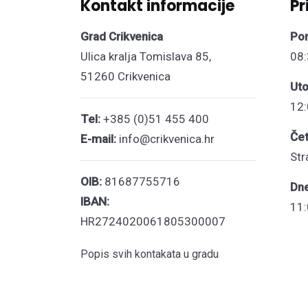
Kontakt informacije
Pr
Grad Crikvenica
Pon
Ulica kralja Tomislava 85,
08:
51260 Crikvenica
Uto
12:
Tel:
+385 (0)51 455 400
Čet
E-mail:
info@crikvenica.hr
Str
OIB:
81687755716
Dn
IBAN:
11:
HR2724020061805300007
Popis svih kontakata u gradu