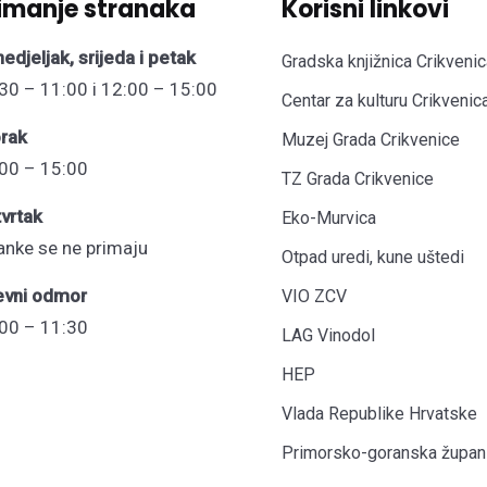
imanje stranaka
Korisni linkovi
edjeljak, srijeda i petak
Gradska knjižnica Crikvenic
30 – 11:00 i 12:00 – 15:00
Centar za kulturu Crikvenic
rak
Muzej Grada Crikvenice
00 – 15:00
TZ Grada Crikvenice
vrtak
Eko-Murvica
anke se ne primaju
Otpad uredi, kune uštedi
evni odmor
VIO ZCV
00 – 11:30
LAG Vinodol
HEP
Vlada Republike Hrvatske
Primorsko-goranska župani