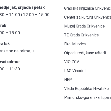
edjeljak, srijeda i petak
Gradska knjižnica Crikvenic
30 – 11:00 i 12:00 – 15:00
Centar za kulturu Crikvenic
rak
Muzej Grada Crikvenice
00 – 15:00
TZ Grada Crikvenice
vrtak
Eko-Murvica
anke se ne primaju
Otpad uredi, kune uštedi
evni odmor
VIO ZCV
00 – 11:30
LAG Vinodol
HEP
Vlada Republike Hrvatske
Primorsko-goranska župani