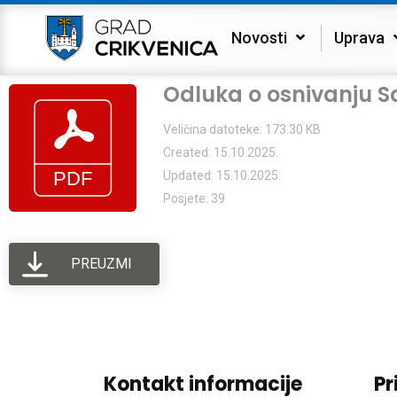
Novosti
Uprava
Odluka o osnivanju S
Veličina datoteke: 173.30 KB
Created: 15.10.2025.
Updated: 15.10.2025.
Posjete: 39
PREUZMI
Kontakt informacije
Pr