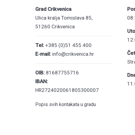
Grad Crikvenica
Pon
Ulica kralja Tomislava 85,
08:
51260 Crikvenica
Uto
12:
Tel:
+385 (0)51 455 400
Čet
E-mail:
info@crikvenica.hr
Str
OIB:
81687755716
Dn
IBAN:
11:
HR2724020061805300007
Popis svih kontakata u gradu