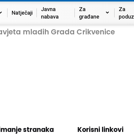
Javna
Za
Za
Natječaji
nabava
građane
poduz
avjeta mladih Grada Crikvenice
imanje stranaka
Korisni linkovi