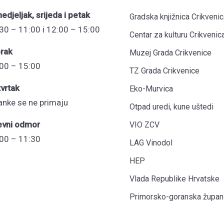
edjeljak, srijeda i petak
Gradska knjižnica Crikvenic
30 – 11:00 i 12:00 – 15:00
Centar za kulturu Crikvenic
rak
Muzej Grada Crikvenice
00 – 15:00
TZ Grada Crikvenice
vrtak
Eko-Murvica
anke se ne primaju
Otpad uredi, kune uštedi
evni odmor
VIO ZCV
00 – 11:30
LAG Vinodol
HEP
Vlada Republike Hrvatske
Primorsko-goranska župani