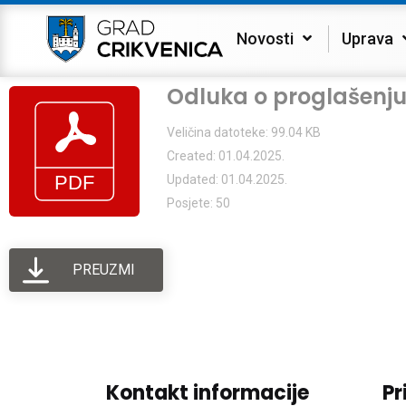
Novosti
Uprava
Odluka o proglašenju
Veličina datoteke: 99.04 KB
Created: 01.04.2025.
Updated: 01.04.2025.
Posjete: 50
PREUZMI
Kontakt informacije
Pr