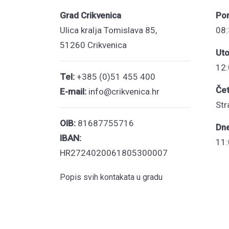
Grad Crikvenica
Pon
Ulica kralja Tomislava 85,
08:
51260 Crikvenica
Uto
12:
Tel:
+385 (0)51 455 400
Čet
E-mail:
info@crikvenica.hr
Str
OIB:
81687755716
Dn
IBAN:
11:
HR2724020061805300007
Popis svih kontakata u gradu