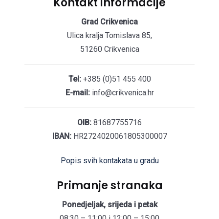
Kontakt informacije
Grad Crikvenica
Ulica kralja Tomislava 85,
51260 Crikvenica
Tel:
+385 (0)51 455 400
E-mail:
info@crikvenica.hr
OIB:
81687755716
IBAN:
HR2724020061805300007
Popis svih kontakata u gradu
Primanje stranaka
Ponedjeljak, srijeda i petak
08:30 – 11:00 i 12:00 – 15:00