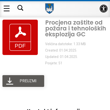
Op
Procjena zaštite od
požara i tehnoloških
eksplozija GC
Veličina datoteke: 1.33 MB
Created: 01.04.2025.
Updated: 01.04.2025.
Posjete: 51
PREUZMI