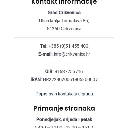
Kontakt informacije
Grad Crikvenica
Ulica kralja Tomislava 85,
51260 Crikvenica
Tel:
+385 (0)51 455 400
E-mail:
info@crikvenica.hr
OIB:
81687755716
IBAN:
HR2724020061805300007
Popis svih kontakata u gradu
Primanje stranaka
Ponedjeljak, srijeda i petak
08:30 – 11:00 i 12:00 – 15:00