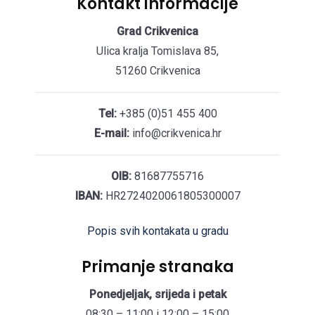
Kontakt informacije
Grad Crikvenica
Ulica kralja Tomislava 85,
51260 Crikvenica
Tel:
+385 (0)51 455 400
E-mail:
info@crikvenica.hr
OIB:
81687755716
IBAN:
HR2724020061805300007
Popis svih kontakata u gradu
Primanje stranaka
Ponedjeljak, srijeda i petak
08:30 – 11:00 i 12:00 – 15:00