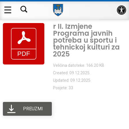
Op
r II. Izmjene
Programa javnih
potreba u sportu i
tehnickoj kulturi za
2025
Veličina datoteke: 166.20 KB
Created: 09.12.2025.
Updated: 09.12.2025.
Posjete: 33
PREUZMI