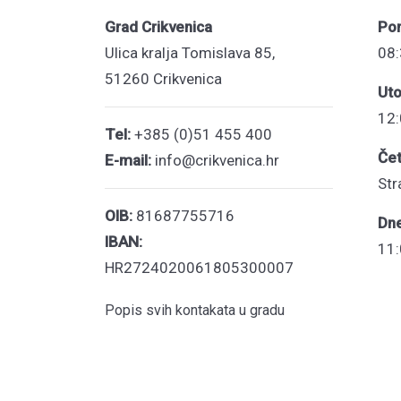
Grad Crikvenica
Pon
Ulica kralja Tomislava 85,
08:
51260 Crikvenica
Uto
12:
Tel:
+385 (0)51 455 400
Čet
E-mail:
info@crikvenica.hr
Str
OIB:
81687755716
Dn
IBAN:
11:
HR2724020061805300007
Popis svih kontakata u gradu