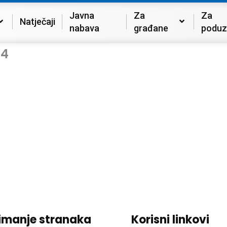
Javna
Za
Za
Natječaji
nabava
građane
poduz
54
imanje stranaka
Korisni linkovi