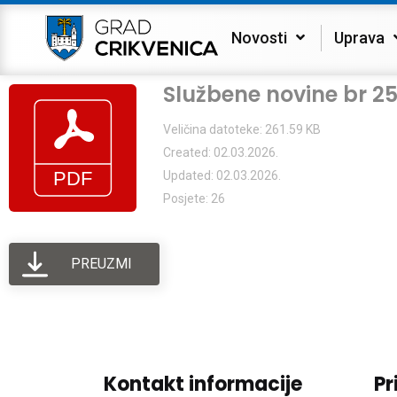
Novosti
Uprava
Službene novine br 2
Veličina datoteke: 261.59 KB
Created: 02.03.2026.
Updated: 02.03.2026.
Posjete: 26
PREUZMI
Kontakt informacije
Pr