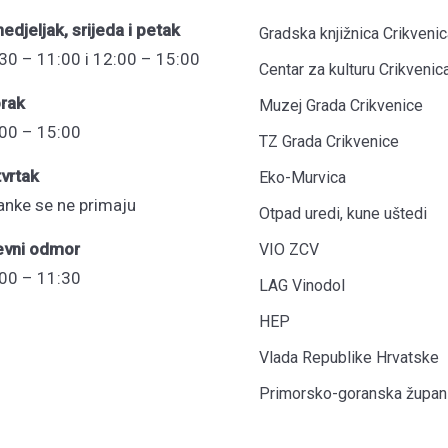
edjeljak, srijeda i petak
Gradska knjižnica Crikvenic
30 – 11:00 i 12:00 – 15:00
Centar za kulturu Crikvenic
rak
Muzej Grada Crikvenice
00 – 15:00
TZ Grada Crikvenice
vrtak
Eko-Murvica
anke se ne primaju
Otpad uredi, kune uštedi
evni odmor
VIO ZCV
00 – 11:30
LAG Vinodol
HEP
Vlada Republike Hrvatske
Primorsko-goranska župani