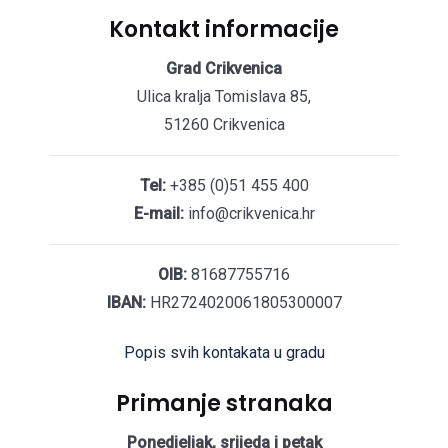
Kontakt informacije
Grad Crikvenica
Ulica kralja Tomislava 85,
51260 Crikvenica
Tel:
+385 (0)51 455 400
E-mail:
info@crikvenica.hr
OIB:
81687755716
IBAN:
HR2724020061805300007
Popis svih kontakata u gradu
Primanje stranaka
Ponedjeljak, srijeda i petak