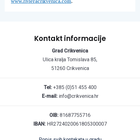
www.rivieracrikvenica.com
.
Kontakt informacije
Grad Crikvenica
Ulica kralja Tomislava 85,
51260 Crikvenica
Tel:
+385 (0)51 455 400
E-mail:
info@crikvenica.hr
OIB:
81687755716
IBAN:
HR2724020061805300007
Popis svih kontakata u gradu