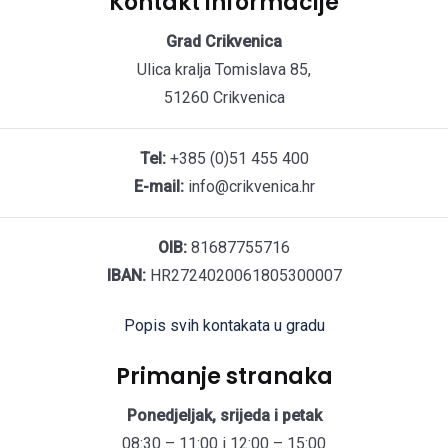
Kontakt informacije
Grad Crikvenica
Ulica kralja Tomislava 85,
51260 Crikvenica
Tel:
+385 (0)51 455 400
E-mail:
info@crikvenica.hr
OIB:
81687755716
IBAN:
HR2724020061805300007
Popis svih kontakata u gradu
Primanje stranaka
Ponedjeljak, srijeda i petak
08:30 – 11:00 i 12:00 – 15:00