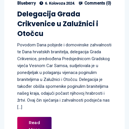
Blueberry
Comments (
0
)
6. Kolovoza 2024.
Delegacija Grada
Crikvenice u Zalužnici i
Otočcu
Povodom Dana pobjede i domovinske zahvalnosti
te Dana hrvatskih branitelja, delegacija Grada
Crikvenice, predvođena Predsjednicom Gradskog
vijeća Vesnom Car Samsa, sudjelovala je u
ponedjeljak u polaganju vijenaca poginulim
braniteljima u Zalužnici i Otočcu. Delegacija je
također obišla spomenike poginulim braniteljima
našeg kraja, odajući počast njihovoj hrabrosti i
žrtvi. Ovaj čin sjećanja i zahvalnosti podsjeća nas
[…]
Read