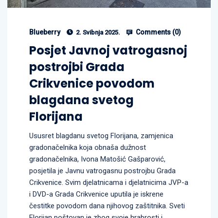
Blueberry
Comments (
0
)
2. Svibnja 2025.
Posjet Javnoj vatrogasnoj
postrojbi Grada
Crikvenice povodom
blagdana svetog
Florijana
Ususret blagdanu svetog Florijana, zamjenica
gradonačelnika koja obnaša dužnost
gradonačelnika, Ivona Matošić Gašparović,
posjetila je Javnu vatrogasnu postrojbu Grada
Crikvenice. Svim djelatnicama i djelatnicima JVP-a
i DVD-a Grada Crikvenice uputila je iskrene
čestitke povodom dana njihovog zaštitnika. Sveti
Florijan poštovan je zbog svoje hrabrosti i