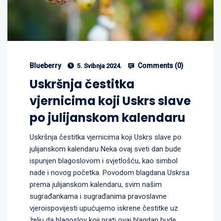
Blueberry
Comments (
0
)
5. Svibnja 2024.
Uskršnja čestitka
vjernicima koji Uskrs slave
po julijanskom kalendaru
Uskršnja čestitka vjernicima koji Uskrs slave po
julijanskom kalendaru Neka ovaj sveti dan bude
ispunjen blagoslovom i svjetlošću, kao simbol
nade i novog početka. Povodom blagdana Uskrsa
prema julijanskom kalendaru, svim našim
sugrađankama i sugrađanima pravoslavne
vjeroispovijesti upućujemo iskrene čestitke uz
želju da blagoslov koji prati ovaj blagdan bude