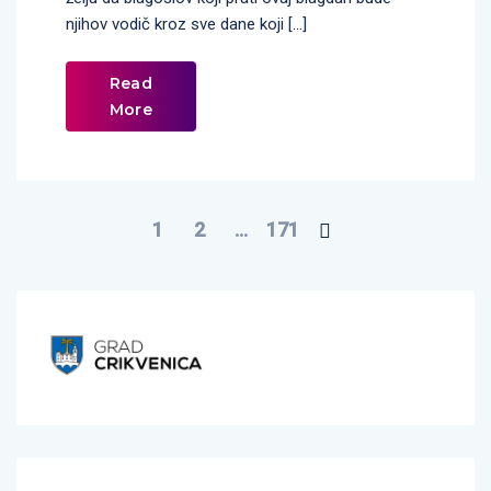
njihov vodič kroz sve dane koji […]
Read
More
1
2
…
171