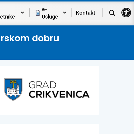
Op
e-
Kontakt
etnike
Usluge
morskom dobru