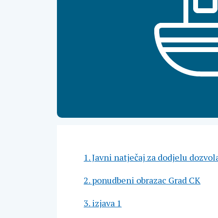
1. Javni natječaj za dodjelu dozv
2. ponudbeni obrazac Grad CK
3. izjava 1