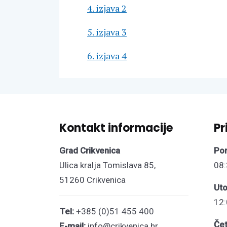
4. izjava 2
5. izjava 3
6. izjava 4
Kontakt informacije
Pr
Grad Crikvenica
Pon
Ulica kralja Tomislava 85,
08:
51260 Crikvenica
Uto
12:
Tel:
+385 (0)51 455 400
Čet
E-mail:
info@crikvenica.hr