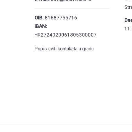
Str
OIB:
81687755716
Dn
IBAN:
11:
HR2724020061805300007
Popis svih kontakata u gradu