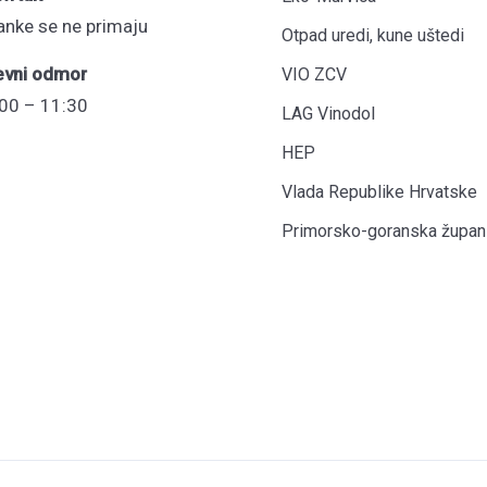
anke se ne primaju
Otpad uredi, kune uštedi
evni odmor
VIO ZCV
00 – 11:30
LAG Vinodol
HEP
Vlada Republike Hrvatske
Primorsko-goranska župani