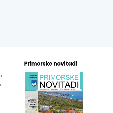
Primorske novitadi
a
a