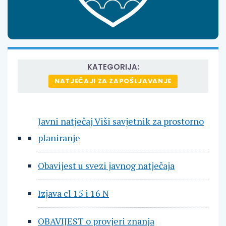
KATEGORIJA:
NATJEČAJI ZA ZAPOŠLJAVANJE
Javni natječaj Viši savjetnik za prostorno
planiranje
Obavijest u svezi javnog natječaja
Izjava cl 15 i 16 N
OBAVIJEST o provjeri znanja