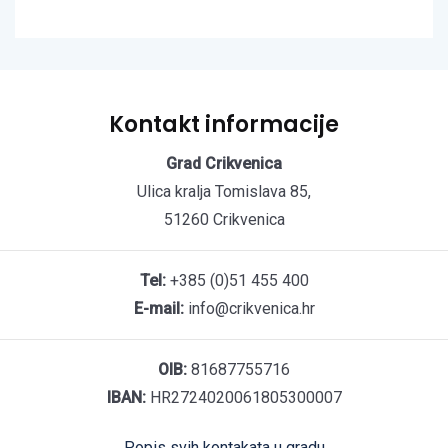
Kontakt informacije
Grad Crikvenica
Ulica kralja Tomislava 85,
51260 Crikvenica
Tel:
+385 (0)51 455 400
E-mail:
info@crikvenica.hr
OIB:
81687755716
IBAN:
HR2724020061805300007
Popis svih kontakata u gradu