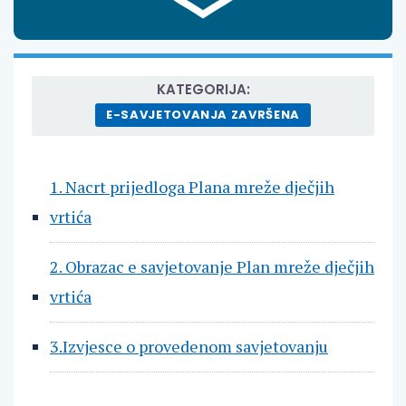
KATEGORIJA:
E-SAVJETOVANJA ZAVRŠENA
1. Nacrt prijedloga Plana mreže dječjih
vrtića
2. Obrazac e savjetovanje Plan mreže dječjih
vrtića
3.Izvjesce o provedenom savjetovanju