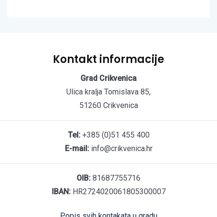
Kontakt informacije
Grad Crikvenica
Ulica kralja Tomislava 85,
51260 Crikvenica
Tel:
+385 (0)51 455 400
E-mail:
info@crikvenica.hr
OIB:
81687755716
IBAN:
HR2724020061805300007
Popis svih kontakata u gradu