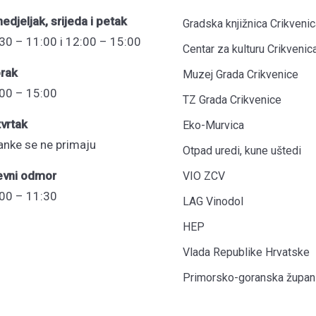
edjeljak, srijeda i petak
Gradska knjižnica Crikvenic
30 – 11:00 i 12:00 – 15:00
Centar za kulturu Crikvenic
rak
Muzej Grada Crikvenice
00 – 15:00
TZ Grada Crikvenice
vrtak
Eko-Murvica
anke se ne primaju
Otpad uredi, kune uštedi
evni odmor
VIO ZCV
00 – 11:30
LAG Vinodol
HEP
Vlada Republike Hrvatske
Primorsko-goranska župani