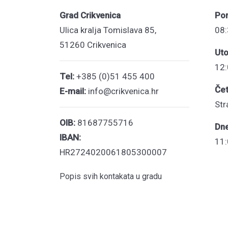
Grad Crikvenica
Pon
Ulica kralja Tomislava 85,
08:
51260 Crikvenica
Uto
12:
Tel:
+385 (0)51 455 400
Čet
E-mail:
info@crikvenica.hr
Str
OIB:
81687755716
Dn
IBAN:
11:
HR2724020061805300007
Popis svih kontakata u gradu