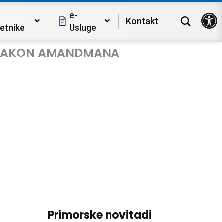
Op
e-
Kontakt
etnike
Usluge
IN NAKON AMANDMANA
Primorske novitadi