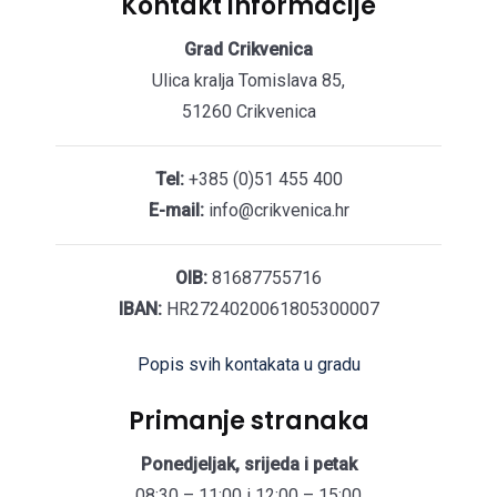
Kontakt informacije
Grad Crikvenica
Ulica kralja Tomislava 85,
51260 Crikvenica
Tel:
+385 (0)51 455 400
E-mail:
info@crikvenica.hr
OIB:
81687755716
IBAN:
HR2724020061805300007
Popis svih kontakata u gradu
Primanje stranaka
Ponedjeljak, srijeda i petak
08:30 – 11:00 i 12:00 – 15:00