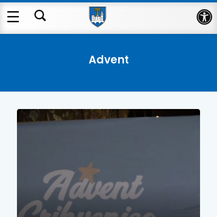
Op
Advent