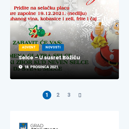
ADVENT
NOVOSTI
Selce – U susret Božiću
18. PROSINCA 2021.
1
2
3